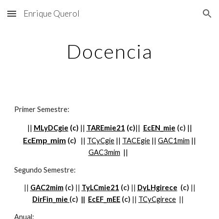
Enrique Querol
Skip to main content
Skip to navigation
Docencia
Primer Semestre:
||
||
MLyDCgie
(c)
||
TAREmie21
(c)
||
EcEN_mie
(
c
)
EcEmp_mim
(c)
||
TCyCgie
||
TACEgie
|
|
GAC1mim
||
GAC3mim
|
|
Segundo Semestre:
||
GAC2mim
(c)
||
TyLCmie21
(c)
||
DyLHgirece
(c)
||
DirFin_mie
(c)
||
EcEF_mEE
(c)
||
TCyCgirece
||
Anual: